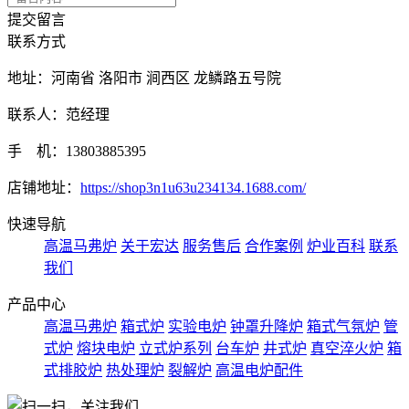
提交留言
联系方式
地址：河南省 洛阳市 涧西区 龙鳞路五号院
联系人：范经理
手 机：13803885395
店铺地址：
https://shop3n1u63u234134.1688.com/
快速导航
高温马弗炉
关于宏达
服务售后
合作案例
炉业百科
联系
我们
产品中心
高温马弗炉
箱式炉
实验电炉
钟罩升降炉
箱式气氛炉
管
式炉
熔块电炉
立式炉系列
台车炉
井式炉
真空淬火炉
箱
式排胶炉
热处理炉
裂解炉
高温电炉配件