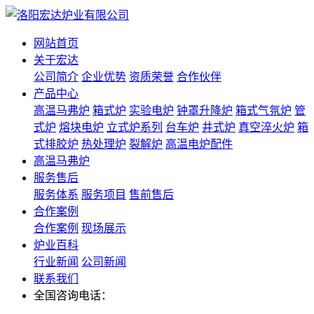
网站首页
关于宏达
公司简介
企业优势
资质荣誉
合作伙伴
产品中心
高温马弗炉
箱式炉
实验电炉
钟罩升降炉
箱式气氛炉
管
式炉
熔块电炉
立式炉系列
台车炉
井式炉
真空淬火炉
箱
式排胶炉
热处理炉
裂解炉
高温电炉配件
高温马弗炉
服务售后
服务体系
服务项目
售前售后
合作案例
合作案例
现场展示
炉业百科
行业新闻
公司新闻
联系我们
全国咨询电话：