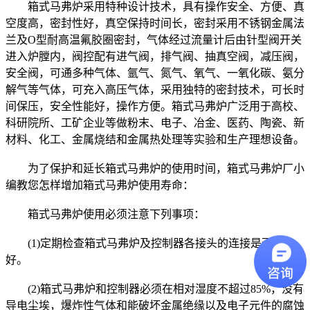
箱式马弗炉采用特种设计技术，具有操作安全、方便、真
空度高，密封性好，真空保持时间长，密封采用不锈钢金属法
兰及O型耐高温氟胶圈密封，气体经过流量计后由针型阀开关
进入炉膛内，阀控配有进气阀，排气阀、抽真空阀，减压阀，
安全阀，可通多种气体、氩气、氮气、氧气、一氧化碳、氨分
解气等气体，可充入高压气体，采用独特的密封技术，可长时
间保压，安全性能好，操作方便。箱式马弗炉广泛用于高校、
科研院所、工矿企业等做粉末、电子、冶金、医药、陶瓷、新
材料、化工、金属烧结和金属热处理等实验和生产理想设备。
为了保护和延长箱式马弗炉的使用时间，箱式马弗炉厂小
编教您怎样增加箱式马弗炉使用寿命：
箱式马弗炉使用必须注意下列事项：
(1)定期检查箱式马弗炉及控制器各接头的连接是否良
好。
(2)箱式马弗炉和控制器必须在相对湿度不超过85%，没有
导电尘埃，爆炸性气体和能破坏金属绝缘以及电子元件的腐蚀