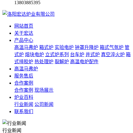
13803885395
网站首页
关于宏达
产品中心
高温马弗炉
箱式炉
实验电炉
钟罩升降炉
箱式气氛炉
管
式炉
熔块电炉
立式炉系列
台车炉
井式炉
真空淬火炉
箱
式排胶炉
热处理炉
裂解炉
高温电炉配件
高温马弗炉
服务售后
合作案例
合作案例
现场展示
炉业百科
行业新闻
公司新闻
联系我们
行业新闻