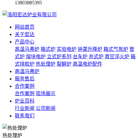
13803885395
网站首页
关于宏达
产品中心
高温马弗炉
箱式炉
实验电炉
钟罩升降炉
箱式气氛炉
管
式炉
熔块电炉
立式炉系列
台车炉
井式炉
真空淬火炉
箱
式排胶炉
热处理炉
裂解炉
高温电炉配件
高温马弗炉
服务售后
合作案例
合作案例
现场展示
炉业百科
行业新闻
公司新闻
联系我们
热处理炉