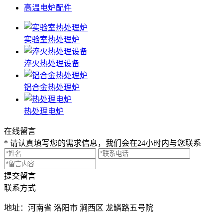
高温电炉配件
实验室热处理炉
淬火热处理设备
铝合金热处理炉
热处理电炉
在线留言
* 请认真填写您的需求信息，我们会在24小时内与您联系
提交留言
联系方式
地址：河南省 洛阳市 涧西区 龙鳞路五号院