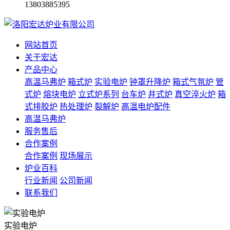
13803885395
网站首页
关于宏达
产品中心
高温马弗炉
箱式炉
实验电炉
钟罩升降炉
箱式气氛炉
管
式炉
熔块电炉
立式炉系列
台车炉
井式炉
真空淬火炉
箱
式排胶炉
热处理炉
裂解炉
高温电炉配件
高温马弗炉
服务售后
合作案例
合作案例
现场展示
炉业百科
行业新闻
公司新闻
联系我们
实验电炉