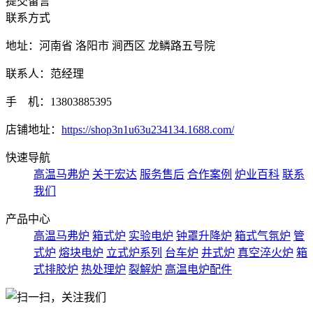
提交留言
联系方式
地址：河南省 洛阳市 涧西区 龙鳞路五号院
联系人：范经理
手 机：13803885395
店铺地址：
https://shop3n1u63u234134.1688.com/
快速导航
高温马弗炉
关于宏达
服务售后
合作案例
炉业百科
联系
我们
产品中心
高温马弗炉
箱式炉
实验电炉
钟罩升降炉
箱式气氛炉
管
式炉
熔块电炉
立式炉系列
台车炉
井式炉
真空淬火炉
箱
式排胶炉
热处理炉
裂解炉
高温电炉配件