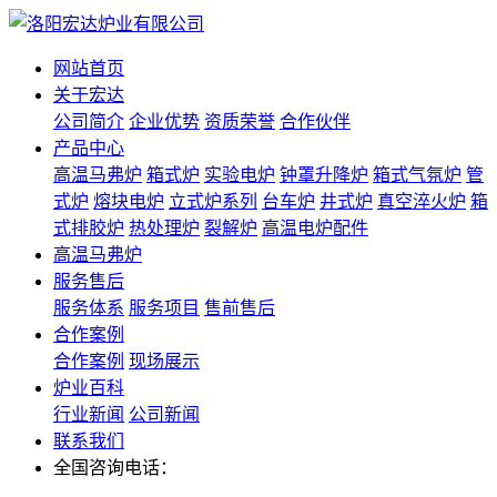
网站首页
关于宏达
公司简介
企业优势
资质荣誉
合作伙伴
产品中心
高温马弗炉
箱式炉
实验电炉
钟罩升降炉
箱式气氛炉
管
式炉
熔块电炉
立式炉系列
台车炉
井式炉
真空淬火炉
箱
式排胶炉
热处理炉
裂解炉
高温电炉配件
高温马弗炉
服务售后
服务体系
服务项目
售前售后
合作案例
合作案例
现场展示
炉业百科
行业新闻
公司新闻
联系我们
全国咨询电话：