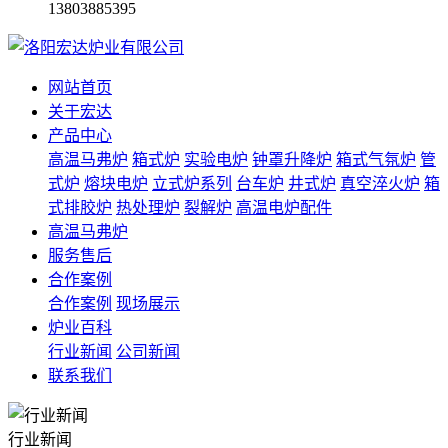
13803885395
网站首页
关于宏达
产品中心
高温马弗炉
箱式炉
实验电炉
钟罩升降炉
箱式气氛炉
管
式炉
熔块电炉
立式炉系列
台车炉
井式炉
真空淬火炉
箱
式排胶炉
热处理炉
裂解炉
高温电炉配件
高温马弗炉
服务售后
合作案例
合作案例
现场展示
炉业百科
行业新闻
公司新闻
联系我们
行业新闻