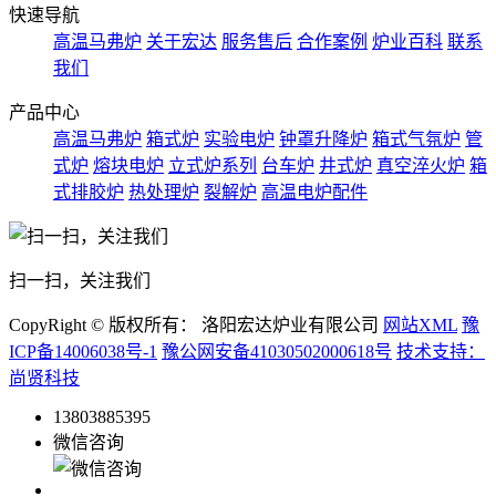
快速导航
高温马弗炉
关于宏达
服务售后
合作案例
炉业百科
联系
我们
产品中心
高温马弗炉
箱式炉
实验电炉
钟罩升降炉
箱式气氛炉
管
式炉
熔块电炉
立式炉系列
台车炉
井式炉
真空淬火炉
箱
式排胶炉
热处理炉
裂解炉
高温电炉配件
扫一扫，关注我们
CopyRight © 版权所有： 洛阳宏达炉业有限公司
网站XML
豫
ICP备14006038号-1
豫公网安备41030502000618号
技术支持：
尚贤科技
13803885395
微信咨询