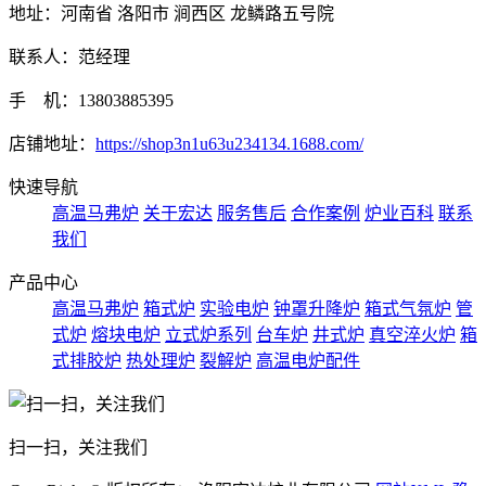
地址：河南省 洛阳市 涧西区 龙鳞路五号院
联系人：范经理
手 机：13803885395
店铺地址：
https://shop3n1u63u234134.1688.com/
快速导航
高温马弗炉
关于宏达
服务售后
合作案例
炉业百科
联系
我们
产品中心
高温马弗炉
箱式炉
实验电炉
钟罩升降炉
箱式气氛炉
管
式炉
熔块电炉
立式炉系列
台车炉
井式炉
真空淬火炉
箱
式排胶炉
热处理炉
裂解炉
高温电炉配件
扫一扫，关注我们