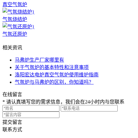
真空气氛炉
气氛烧结炉
气氛还原炉
相关资讯
马弗炉生产厂家哪里有
关于气氛炉的基本特性和注意事项
洛阳宏达电炉真空气氛炉使用维护指南
气氛炉与马弗炉的区别，你知道吗？
在线留言
* 请认真填写您的需求信息，我们会在24小时内与您联系
提交留言
联系方式