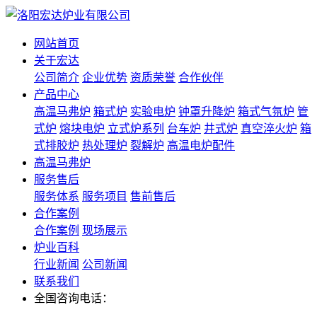
网站首页
关于宏达
公司简介
企业优势
资质荣誉
合作伙伴
产品中心
高温马弗炉
箱式炉
实验电炉
钟罩升降炉
箱式气氛炉
管
式炉
熔块电炉
立式炉系列
台车炉
井式炉
真空淬火炉
箱
式排胶炉
热处理炉
裂解炉
高温电炉配件
高温马弗炉
服务售后
服务体系
服务项目
售前售后
合作案例
合作案例
现场展示
炉业百科
行业新闻
公司新闻
联系我们
全国咨询电话：