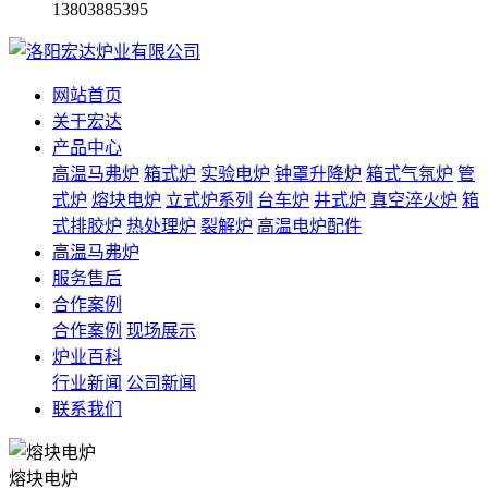
13803885395
网站首页
关于宏达
产品中心
高温马弗炉
箱式炉
实验电炉
钟罩升降炉
箱式气氛炉
管
式炉
熔块电炉
立式炉系列
台车炉
井式炉
真空淬火炉
箱
式排胶炉
热处理炉
裂解炉
高温电炉配件
高温马弗炉
服务售后
合作案例
合作案例
现场展示
炉业百科
行业新闻
公司新闻
联系我们
熔块电炉