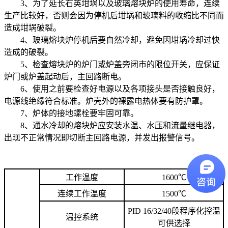
3、为了延长石英坩埚以及玻璃熔块炉的使用寿命，连续
生产比较好，否则会因为停机后坩埚和玻璃料的收缩比不同而
造成坩埚破裂。
4、玻璃熔块炉停机后要自然冷却，避免因坩埚冷却过快
造成的破裂。
5、检查熔块炉的炉门或炉盖旁闭市的限位开关，应保证
炉门或炉盖起动后，主回路断电。
6、使用之前要检查好电源以及各项接头是否接触良好，
电源线绝缘符合标准。炉壳外的裸露电热体要有防护罩。
7、炉体的接地螺栓要牢固可靠。
8、通水冷却的熔块炉应安装水温、水压和流量继电器，
出现不正常情况即切断主回路电源，并发出报警信号。
工作温度
1600℃
连续工作温度
1500℃
PID 16/32/40段程序化控温
温控系统
可供选择