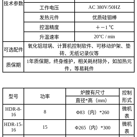
技术参数
AC 380V/50HZ
工作电压
发热元件
优质硅钼棒
控温精度
＋－1 ℃
20°C / min
升温速率
氧化铝坩埚、计算机控制软件、可移动炉架、垫
可选配件
砖、无纸记录仪等
1年质保期，终身维护，相关耗材除外，如加热元
质保期
件，等易耗件
炉膛有尺寸
控制
型号
功率
形式
直径*高（mm）
微机
HDR-8-
8
Φ83（内）*260
16
表
微机
HDR-15-
15
Φ265（内）*300
16
表