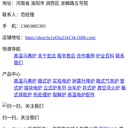
地址：河南省 洛阳市 涧西区 龙鳞路五号院
联系人：范经理
手 机：13803885395
店铺地址：
https://shop3n1u63u234134.1688.com/
快速导航
高温马弗炉
关于宏达
服务售后
合作案例
炉业百科
联系
我们
产品中心
高温马弗炉
箱式炉
实验电炉
钟罩升降炉
箱式气氛炉
管
式炉
熔块电炉
立式炉系列
台车炉
井式炉
真空淬火炉
箱
式排胶炉
热处理炉
裂解炉
高温电炉配件
扫一扫，关注我们