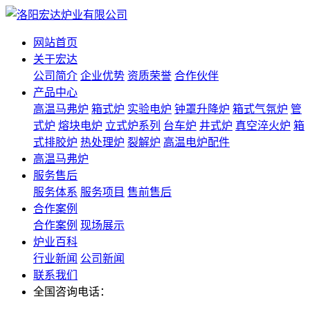
网站首页
关于宏达
公司简介
企业优势
资质荣誉
合作伙伴
产品中心
高温马弗炉
箱式炉
实验电炉
钟罩升降炉
箱式气氛炉
管
式炉
熔块电炉
立式炉系列
台车炉
井式炉
真空淬火炉
箱
式排胶炉
热处理炉
裂解炉
高温电炉配件
高温马弗炉
服务售后
服务体系
服务项目
售前售后
合作案例
合作案例
现场展示
炉业百科
行业新闻
公司新闻
联系我们
全国咨询电话：