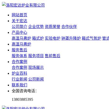
网站首页
关于宏达
公司简介
企业优势
资质荣誉
合作伙伴
产品中心
高温马弗炉
箱式炉
实验电炉
钟罩升降炉
箱式气氛炉
管
高温马弗炉
服务售后
服务体系
服务项目
售前售后
合作案例
合作案例
现场展示
炉业百科
行业新闻
公司新闻
联系我们
全国咨询电话：
13803885395