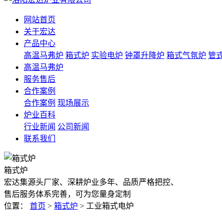
网站首页
关于宏达
产品中心
高温马弗炉
箱式炉
实验电炉
钟罩升降炉
箱式气氛炉
管
高温马弗炉
服务售后
合作案例
合作案例
现场展示
炉业百科
行业新闻
公司新闻
联系我们
箱式炉
宏达集源头厂家、深耕炉业多年、品质严格把控、
售后服务体系完善，可为您量身定制
位置：
首页
>
箱式炉
> 工业箱式电炉