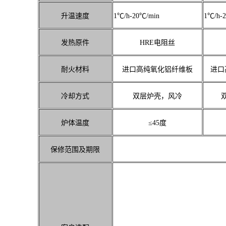
升温速度
1℃/h-20℃/min
1℃/h-
发热原件
HRE电阻丝
耐火材料
进口高纯氧化铝纤维板
进口
冷却方式
双层炉壳，风冷
炉体温度
≤45度
保修范围及期限