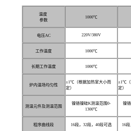
温度
1000℃
参数
220V/380V
电压AC
工作温度
1000℃
长期工作温度
1000℃
±1℃（根据加热室大小而
±1℃
炉内温场均匀性
定）
定）
镍铬镍硅K测温范围0-
镍铬
测温元件及测温范围
1300℃
程序曲线段
16段，32段，40段可选
16