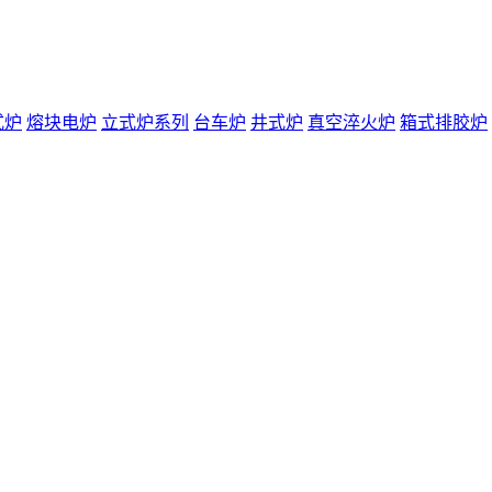
式炉
熔块电炉
立式炉系列
台车炉
井式炉
真空淬火炉
箱式排胶炉