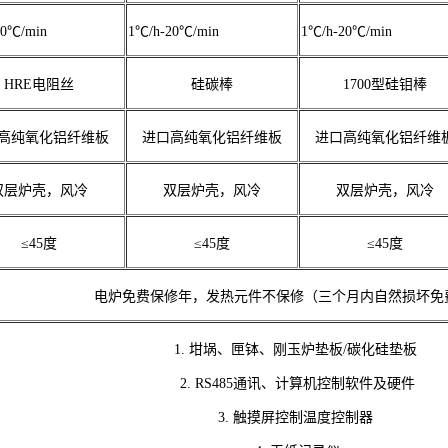
20℃/min
1℃/h-20℃/min
1℃/h-20℃/min
HRE电阻丝
硅碳棒
1700型硅钼棒
高纯氧化铝纤维板
进口高纯氧化铝纤维板
进口高纯氧化铝纤维
双层炉壳，风冷
双层炉壳，风冷
双层炉壳，风冷
≤45度
≤45度
≤45度
电炉免费保修年，发热元件不保修（三个月内自然损坏免
1. 坩埚、匣钵、刚玉炉垫板/碳化硅垫板
2. RS485通讯、计算机控制软件及硬件
3. 触摸屏控制温度控制器