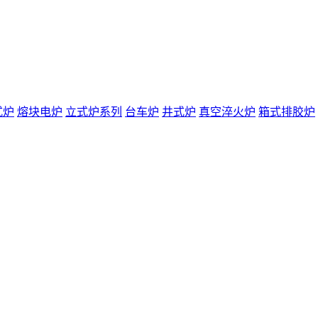
式炉
熔块电炉
立式炉系列
台车炉
井式炉
真空淬火炉
箱式排胶炉