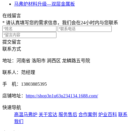
马弗炉材料升级—双层金属板
在线留言
* 请认真填写您的需求信息，我们会在24小时内与您联系
提交留言
联系方式
地址：河南省 洛阳市 涧西区 龙鳞路五号院
联系人：范经理
手 机：13803885395
店铺地址：
https://shop3n1u63u234134.1688.com/
快速导航
高温马弗炉
关于宏达
服务售后
合作案例
炉业百科
联系
我们