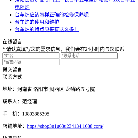
电阻炉
台车炉应该怎样正确的检修保养呢
台车炉的使用和维护
台车炉的特点原来有这么多！
在线留言
* 请认真填写您的需求信息，我们会在24小时内与您联系
提交留言
联系方式
地址：河南省 洛阳市 涧西区 龙鳞路五号院
联系人：范经理
手 机：13803885395
店铺地址：
https://shop3n1u63u234134.1688.com/