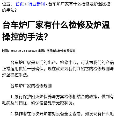
位置：
首页
>
行业新闻
- 台车炉厂家有什么检修及炉温操控
的手法？
台车炉厂家有什么检修及炉温
操控的手法？
时间：2022-09-28 11:09:24
来源：洛阳宏达炉业有限公司
台车炉厂家是专门的出产、检修中心，可认为我们的产品
正常运用供给一份确保。现在就来为我们介绍它的检修规则与
炉温操控手法。
台车炉厂家的检修规则
1. 履行保护回火炉保养与方案检修相结合的政策，做到有
毛病及时扫除，确保设备处于无缺状况。
2. 操作者在每次开炉前对设备全面查看，如发现有什么毛